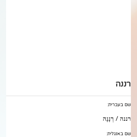
רננה
שם בעברית:
רננה / רְנָנָה
שם באנגלית: