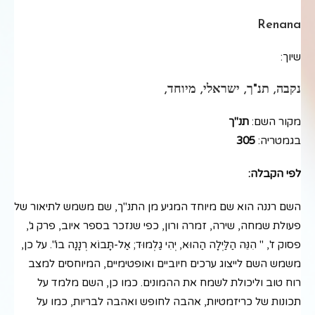
Renana
שיוך:
נקבה, תנ"ך, ישראלי, מיוחד,
מקור השם:
תנ"ך
בגמטריה:
305
לפי הקבלה:
השם רננה הוא שם מיוחד המגיע מן התנ"ך, שם משמש לתיאור של
פעולת שמחה, שירה, זמרה ורון, כפי שנזכר בספר איוב, פרק ג',
פסוק ז', " הִנֵּה הַלַּיְלָה הַהוּא, יְהִי גַלְמוּד; אַל-תָּבוֹא רְנָנָה בוֹ". על כן,
משמש השם לייצוג ערכים חיוביים ואופטימיים, המיוחסים למצב
רוח טוב וליכולת לשמח את ההמונים. כמו כן, השם מלמד על
תכונות של כריזמטיות, אהבה לחופש ואהבה לבריות, כמו על