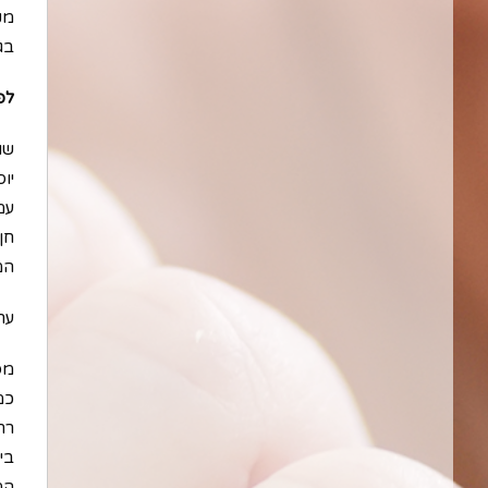
מק
בג
לפ
שו
יוס
עמ
חן
המ
ערך
מס
כמ
רח
בי
המ