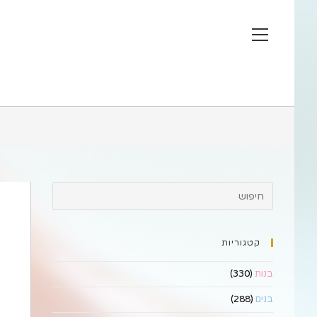
Ski
t
View
conten
website
Menu
קטגוריות
בנות
(330)
בנים
(288)