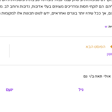
יהם. הם לוקחי חסות ומדריכים מצוינים בעלי אדיבות, נדיבות ורוחב לב.
, אך ככל שיהיו יותר בוגרים ואחראיים, ידעו לנווט תכונות אלו למקומות ה
ות
:
ש
וא
הפוסט הבא
מרים
שן
פים
אולי תאהב/י גם
גיל
ינעם