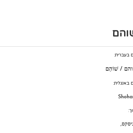
והם
 בעברית:
הם / שׁוֹהַם
 באנגלית:
Shoh
ך:
ניסקס,