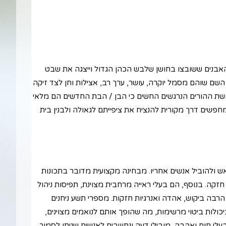
האבנים ששובצו בחושן שלבש הכהן הגדול וייצגה את שבט
התאם לכך, השם שוהם מסמל יוקרה, עושר, ערך רב, אצילות וחן לצד זיקה
 ההורים הנרגשים החשים כי הבן / הבת החדשים הם מלאי
פשים דרך מקורית להנציח את ציפייתם לגאולה ולבנין בית
 ולהוביל אנשים אחריו. מבחינה מקצועית מדובר בתכונות
חזקה. בנוסף, הם בעלי ראייה מרחבית מצוינת, תפיסות ניהול
 הרבה ביקוש, אהדה ואנרגיות חזקות. מספרי תשע ניחנים
יכולות ביטוי מרשימות, מה שהופך אותם לנואמים מצוינים,
עלי חום ואהבה, מובילי דעה ונחשבים לאנשים שניתן לסמוך