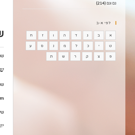
גם וגם
(214)
לפי א-ב
ש
א
ב
ג
ד
ה
ו
ז
ח
ט
י
כ
ל
מ
נ
ס
ע
שם
פ
צ
ק
ר
ש
ת
שו
שם
am
שיו
יו