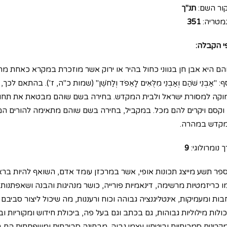
ור השם:
תנ"ך
מטריה:
351
י הקבלה:
הם היא אבן חן בגווני כחול בהיר או ירוק אשר מוזכרת במקרא כאחת מ
ף: "אַבְנֵי שֹׁהַם וְאַבְנֵי מִלֻּאִים לָאֵפֹד וְלַחֹשֶׁן" (שמות כ"ה, ז'). ב
וקה למסורת ישראל ולבית המקדש. בחירה בשם שוהם מבטאת את תחושת
 וקסם ויקרים להם מכל. במקביל, בחירה בשם שוהם מתאימה להורים המח
קדש במהרה.
 נומרולוגי:
9
פר תשע מייצג תכונות אופי, אשר במרכזן עומד אדם, השואף להיות בראש
ו כריזמטיות מרשימה, דינאמיות פורייה, כושר מנהיגות והבנה ושאפתנות 
בות ומעמיקות, אינטליגנציה גבוהה וכוח ורעננות, מה שיכול ליצור סביבם
כולות מילוליות גבוהות, גם בכתב וגם בעל פה, ביכולת חידוש ומקוריות וב
קרינים סמכותיות וביטחון עצמי גבוה. מבחינה סביבתית ומשפחתית הם ב