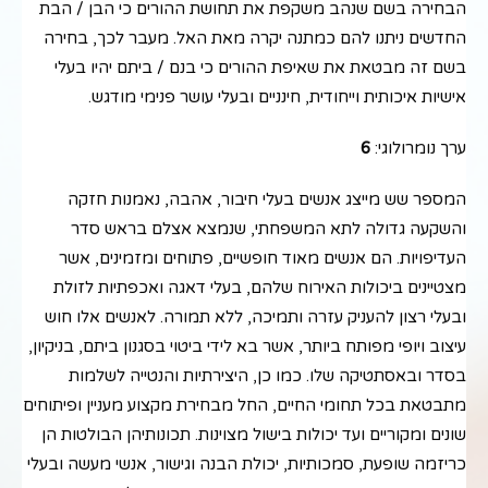
הבחירה בשם שנהב משקפת את תחושת ההורים כי הבן / הבת
החדשים ניתנו להם כמתנה יקרה מאת האל. מעבר לכך, בחירה
בשם זה מבטאת את שאיפת ההורים כי בנם / ביתם יהיו בעלי
אישיות איכותית וייחודית, חינניים ובעלי עושר פנימי מודגש.
ערך נומרולוגי:
6
המספר שש מייצג אנשים בעלי חיבור, אהבה, נאמנות חזקה
והשקעה גדולה לתא המשפחתי, שנמצא אצלם בראש סדר
העדיפויות. הם אנשים מאוד חופשיים, פתוחים ומזמינים, אשר
מצטיינים ביכולות האירוח שלהם, בעלי דאגה ואכפתיות לזולת
ובעלי רצון להעניק עזרה ותמיכה, ללא תמורה. לאנשים אלו חוש
עיצוב ויופי מפותח ביותר, אשר בא לידי ביטוי בסגנון ביתם, בניקיון,
בסדר ובאסתטיקה שלו. כמו כן, היצירתיות והנטייה לשלמות
מתבטאת בכל תחומי החיים, החל מבחירת מקצוע מעניין ופיתוחים
שונים ומקוריים ועד יכולות בישול מצוינות. תכונותיהן הבולטות הן
כריזמה שופעת, סמכותיות, יכולת הבנה וגישור, אנשי מעשה ובעלי