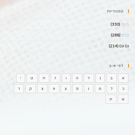
קטגוריות
בנות
(330)
בנים
(288)
גם וגם
(214)
לפי א-ב
א
ב
ג
ד
ה
ו
ז
ח
ט
י
כ
ל
מ
נ
ס
ע
פ
צ
ק
ר
ש
ת