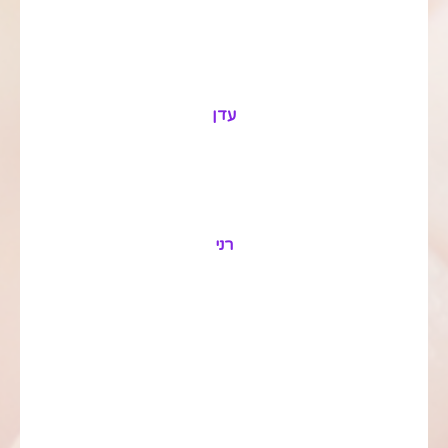
עדן
רני