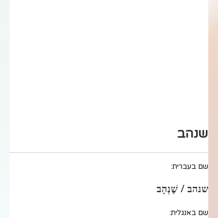
שנהב
שם בעברית:
שנהב / שֶׁנְהָב
שם באנגלית: