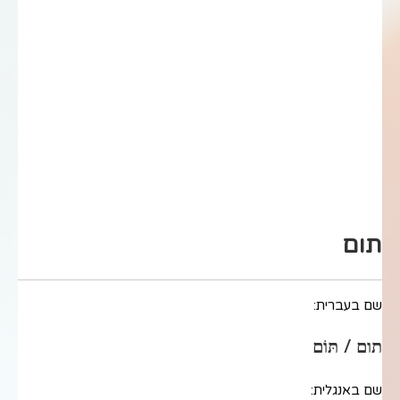
תום
שם בעברית:
תום / תּוֹם
שם באנגלית: