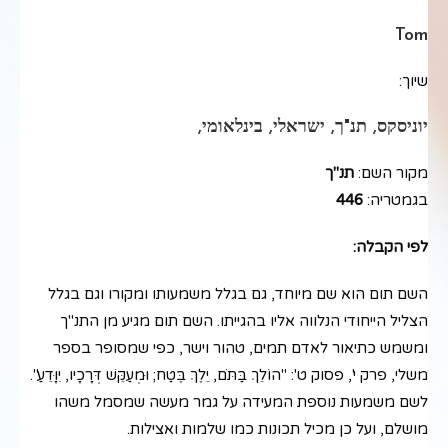
Tom
שיוך:
יוניסקס, תנ"ך, ישראלי, בינלאומי,
מקור השם:
תנ"ך
בגמטריה:
446
לפי הקבלה:
השם תום הוא שם מיוחד, גם בגלל משמעותו ומקורו וגם בגלל
הצליל הייחודי הנלווה אליו בהגייתו. השם תום מגיע מן התנ"ך
ומשמש כתיאור לאדם תמים, טהור וישר, כפי שמסופר בספר
משלי, פרק י', פסוק ט': "הוֹלֵךְ בַּתֹּם, יֵלֶךְ בֶּטַח; וּמְעַקֵּשׁ דְּרָכָיו, יִוָּדֵעַ".
לשם משמעות נוספת המעידה על גמר מעשה שמסמל משהו
מושלם, ועל כן מכיל תכונות כמו שלמות ואצילות.