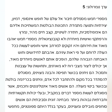
ערך נומרולוגי:
5
מספרי חמש מסמלים חיבור אל עולם של חופש אינסופי, דמיון,
יצירתיות ותנועה מתמדת. התכונות הבולטות המשתייכות אליהם
הם אימפולסיביות, חתירה לשינויים, קצב חיים מהיר, נמרץ
והרפתקני ואישיות מיוחדת ולא קונבנציונאלית. מספרי חמש יאהבו
מאוד את חירותם ויהיו זקוקים למרחב אישי וחופש לעשות ככל
העולה לרוחם ועל פי ראות עיניהם. אהבתם לחידושים וחוש
האבחנה הגבוהה שלהם, הופכים אותם לאנשים מיוחדים מאוד,
אך יכולים ליצור מצבי רוח לא מאוזנים, ותחושות של עצבנות
ותסכול. הם ניחנים בכושר תפיסה והבנה מצוינים, מסוגלים
להסתדר בכל מקום ולהתחבר לכל אדם, וניחנים בכריזמה בולטת
ובכושר ביטוי מעולה. הם אנשים מאוד אינטליגנטים וחכמים, אשר
מסוגלים לעשות מספר דברים במקביל, ובעלי יכולות תקשורתיות
וחברתיות גבוהות ביותר. מבחינה זוגית וסביבתית הם אנשים
סוחפים מובילים ומעניינים, בעיקר בגלל היותם ספונטניים, מחפשי