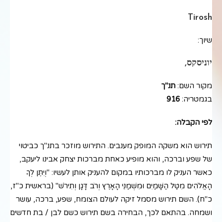
Tirosh
שיוך:
יוניסקס,
מקור השם:
תנ"ך
בגמטריה:
916
לפי הקבלה:
תירוש הוא משקה המופק מענבים. התירוש מוזכר בתנ"ך כביטוי
של שפע וברכה, והוא מופיע כאחת מברכות יצחק אבינו ליעקב,
כאשר העניק לו מברכותיו במקום להעניק אותן לעשיו: "וְיִתֶּן לְךָ
הָאֱלֹהִים מִטַּל הַשָּׁמַיִם וּמִשְׁמַנֵּי הָאָרֶץ וְרֹב דָּגָן וְתִירֹשׁ" (בראשית כ"ז,
כ"ח). השם תירוש מסמל זיקה לעולם הצומח, שפע, ברכה, עושר
ושמחה. בהתאם לכך, הבחירה בשם תירוש כשם לבן / בת חדשים