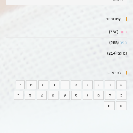
קטגוריות
בנות
(330)
בנים
(288)
גם וגם
(214)
לפי א-ב
א
ב
ג
ד
ה
ו
ז
ח
ט
י
כ
ל
מ
נ
ס
ע
פ
צ
ק
ר
ש
ת