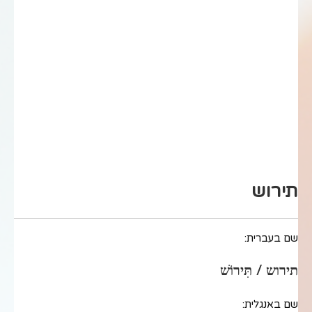
תירוש
שם בעברית:
תירוש / תִּירוֹשׁ
שם באנגלית: