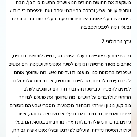
משקפת את תחושת ההורים המאושרים החשים כי הבן/ הבת
נוסכים עושר, שפע וברכה בחיי המשפחה ואת שאיפתם כי בנם /
ביתם יהיו בעלי אישיות יצירתית ושופעת, בעלי כישרונות מבורכים
ובעלי זיקה לטבע ולסביבה.
ערך נומרולוגי:
7
מספרי שבע מאופיינים בעולם אישי רחב, נטייה לנושאים רוחניים,
אוהבים מאוד פרטיות וזקוקים לפינה אינטימית ושקטה. הם אנשים
שניכרים בתכונות כמו מופנמות ועדינות נפש, מה שהופך אותם
להיות נעימים לבריות, סבלניים ומנומסים, אך תכונות אלו יכולות
לעיתים להצטייר כביישנות והתבודדות. הם נמשכים לעולם
הרוחניות ולדברים על חושיים, מה שהופך את פועלם למיוחד,
מבוקש, מגוון ויצירתי. מבחינה מקצועית, מספרי שבע הם מסורים,
יציבים ואמינים, חכמים מאוד ובעלי אינטליגנציה גבוהה, אשר
ניחנים בזיכרון מעולה ויכולות ראייה מרחביות. בנוסף, הם בעלי
יכולות תפיסה נדירות, פועלים לפי רגש ובעלי אינטואיציה גבוהה,