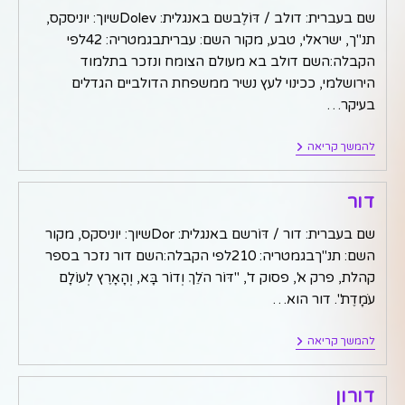
שם בעברית: דולב / דּוֹלֶבשם באנגלית: Dolevשיוך: יוניסקס,
תנ"ך, ישראלי, טבע, מקור השם: עבריתבגמטריה: 42לפי
הקבלה:השם דולב בא מעולם הצומח ונזכר בתלמוד
הירושלמי, ככינוי לעץ נשיר ממשפחת הדולביים הגדלים
בעיקר…
דולב
להמשך קריאה
דור
שם בעברית: דור / דּוֹרשם באנגלית: Dorשיוך: יוניסקס, מקור
השם: תנ"ךבגמטריה: 210לפי הקבלה:השם דור נזכר בספר
קהלת, פרק א', פסוק ד', "דּוֹר הֹלֵךְ וְדוֹר בָּא, וְהָאָרֶץ לְעוֹלָם
עֹמָדֶת". דור הוא…
דור
להמשך קריאה
דורון