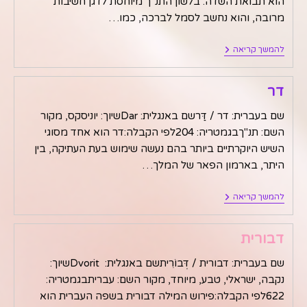
הוא תבואת השדה. בלשון התנ"ך מיוחסת לדגן חשיבות
מרובה, והוא נחשב לסמל לברכה, כמו…
דגן
להמשך קריאה
דר
שם בעברית: דר / דַּרשם באנגלית: Darשיוך: יוניסקס, מקור
השם: תנ"ךבגמטריה: 204לפי הקבלה:דר הוא אחד מסוגי
השיש היוקרתיים ביותר בהם נעשה שימוש בעת העתיקה, בין
היתר, בארמון הפאר של המלך…
דר
להמשך קריאה
דבורית
שם בעברית: דבורית / דְּבוֹרִיתשם באנגלית: Dvoritשיוך:
נקבה, ישראלי, טבע, מיוחד, מקור השם: עבריתבגמטריה:
622לפי הקבלה:פירוש המילה דבורית בשפה העברית הוא