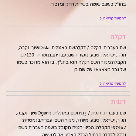
בחו"ל כעשב שוטה בשדות הדגן ומזכיר…
דגניה
להמשך קריאה
דקלה
שם בעברית: דקלה / דִּקְלָהשם באנגלית: Diklaשיוך: נקבה,
תנ"ך, ישראלי, טבע, מקור השם: עבריתבגמטריה: 139לפי
הקבלה:מקור השם דקלה הוא בתנ"ך, בו הוא מוזכר כשמו
של גבר מצאצאיו של שם בן…
דקלה
להמשך קריאה
דגנית
שם בעברית: דגנית / דְגָנִיתשם באנגלית: Dganitשיוך: נקבה,
תנ"ך, ישראלי, טבע, מיוחד, מקור השם: עבריתבגמטריה:
467לפי הקבלה: הכינוי דגנית מקובל בשפה העברית כשם
נרדף לדרדר הכחול הגדל בארץ, אך למעשה,…