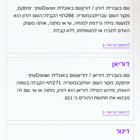
שם בעברית: דורון / דּוֹרוֹןשם באנגלית: Doronשיוך: יוניסקס,
מקור השם: עבריתבגמטריה: 266לפי הקבלה:השם דורון הוא
למעשה מילה נרדפת למנחה, שי או מתנה, אותה מעניק
האדם לחברו או למשפחתו, ללא קבלת…
דורון
להמשך קריאה
דוריאן
שם בעברית: דוריאן / דוֹרִיאַןשם באנגלית: Dorianשיוך:
יוניסקס, מקור השם: יווניתבגמטריה: 271לפי הקבלה:בשפה
היוונית, פירוש המילה דוריאן הוא דורון, מתנה או שי. שם זה
מבטא את תחושת ההורים כי בנם…
דוריאן
להמשך קריאה
דינור