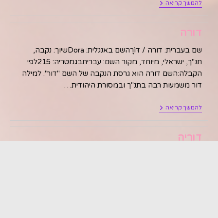
דונה
להמשך קריאה
דורה
שם בעברית: דורה / דּוֹרָהשם באנגלית: Doraשיוך: נקבה,
תנ"ך, ישראלי, מיוחד, מקור השם: עבריתבגמטריה: 215לפי
הקבלה:השם דורה הוא גרסת הנקבה של השם "דור". למילה
דור משמעות רבה בתנ"ך ובמסורת היהודית…
דורה
להמשך קריאה
דוריה
שם בעברית: דוריה / דּוֹרִיָהּשם באנגלית: Doriaשיוך: נקבה,
בינלאומי, מיוחד, מקור השם: יווניתבגמטריה: 225לפי
הקבלה:מקור השם דוריה הוא בשפה היוונית, בה הוא מתייחס
למתנה, שי או דורון. השם דוריה מבטא…
דוריה
להמשך קריאה