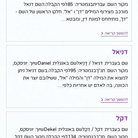
מקור השם: עבריתבגמטריה: 85לפי הקבלה:השם דנאל
מורכב מצירוף המילים "דן" ו "אל". חלקו הראשון של השם -
"דן", מתיחחס למונח דין, ומבטא…
דנאל
להמשך קריאה
דניאל
שם בעברית: דניאל / דָּנִיֵּאלשם באנגלית: Danielשיוך: יוניסקס,
מקור השם: תנ"ךבגמטריה: 95לפי הקבלה:בשם דניאל ניתן
למצוא את המילה "דן" והמילה "אל", ששילובם יוצר את
הכוונה, בה לאדם יש אחריות כלפי…
דניאל
להמשך קריאה
דקל
שם בעברית: דקל / דֶּקֶלשם באנגלית: Dekelשיוך: יוניסקס,
מקור השם: תנ"ךבגמטריה: 134לפי הקבלה:מקור השם דקל