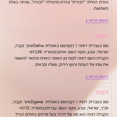
כוורת. המילה "דבורית" נגזרת מהמילה "דבורה", שהינה בעלת
משמעות…
דבורית
להמשך קריאה
דפנה
שם בעברית: דפנה / דַּפְנָהשם באנגלית: Dafnaשיוך: נקבה,
ישראלי, טבע, מקור השם: יווניתבגמטריה: 139לפי
הקבלה:השם דפנה לקוח מן השפה היוונית ומתאר למעשה
את שמו של הצמח והעץ הירוק, שעליו נקראים…
דפנה
להמשך קריאה
דגניה
שם בעברית: דגניה / דְגַנְיָהשם באנגלית: Dganiaשיוך: נקבה,
תנ"ך, ישראלי, טבע, מקור השם: עבריתבגמטריה: 72לפי
הקבלה:דגניה הוא סוג של דרדר בעל פרחים כחולים הגדל