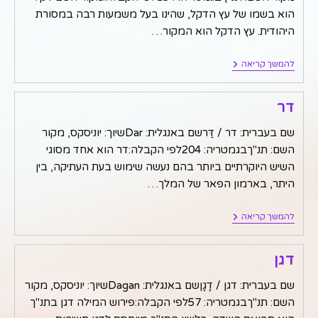
הוא בשמו של עץ הדקל, שהינו בעל משמעות רבה במסורת
היהודית. עץ הדקל הוא המקור…
דקל
להמשך קריאה
דר
שם בעברית: דר / דַּרשם באנגלית: Darשיוך: יוניסקס, מקור
השם: תנ"ךבגמטריה: 204לפי הקבלה:דר הוא אחד מסוגי
השיש היוקרתיים ביותר בהם נעשה שימוש בעת העתיקה, בין
היתר, בארמון הפאר של המלך…
דר
להמשך קריאה
דגן
שם בעברית: דגן / דָגָןשם באנגלית: Daganשיוך: יוניסקס, מקור
השם: תנ"ךבגמטריה: 57לפי הקבלה:פירוש המילה דגן בתנ"ך