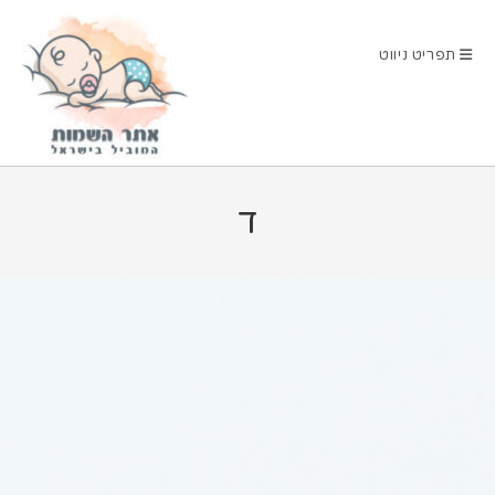
Ski
t
תפריט ניווט
conten
ד