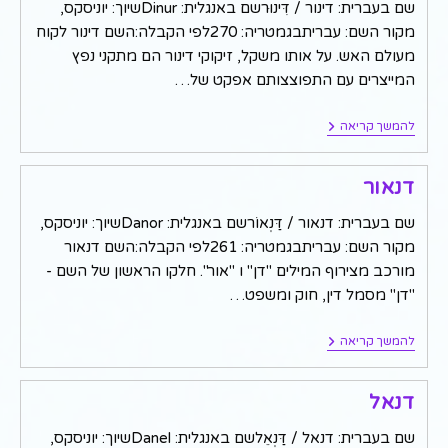
שם בעברית: דינור / דִּינוּרשם באנגלית: Dinurשיוך: יוניסקס,
מקור השם: עבריתבגמטריה: 270לפי הקבלה:השם דינור לקוח
מעולם האש. על אותו משקל, זיקוקי דינור הם מתקני נפץ
המייצרים עם התפוצצותם אפקט של…
דינור
להמשך קריאה
דנאור
שם בעברית: דנאור / דַּנְאוֹרשם באנגלית: Danorשיוך: יוניסקס,
מקור השם: עבריתבגמטריה: 261לפי הקבלה:השם דנאור
מורכב מצירוף המילים "דן" ו "אור". חלקו הראשון של השם -
"דן" מסמל דין, חוק ומשפט…
דנאור
להמשך קריאה
דנאל
שם בעברית: דנאל / דַּנְאֵלשם באנגלית: Danelשיוך: יוניסקס,