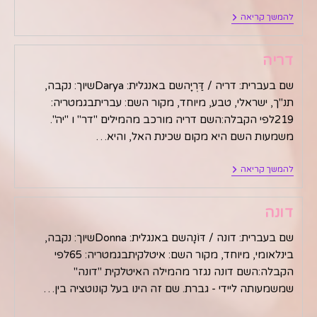
דוברת
להמשך קריאה
דריה
שם בעברית: דריה / דַּרְיָהשם באנגלית: Daryaשיוך: נקבה,
תנ"ך, ישראלי, טבע, מיוחד, מקור השם: עבריתבגמטריה:
219לפי הקבלה:השם דריה מורכב מהמילים "דר" ו "יה".
משמעות השם היא מקום שכינת האל, והיא…
דריה
להמשך קריאה
דונה
שם בעברית: דונה / דּוֹנָהשם באנגלית: Donnaשיוך: נקבה,
בינלאומי, מיוחד, מקור השם: איטלקיתבגמטריה: 65לפי
הקבלה:השם דונה נגזר מהמילה האיטלקית "דונה"
שמשמעותה ליידי - גברת. שם זה הינו בעל קונוטציה בין…