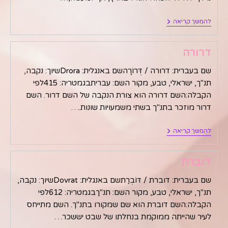
דגנית
להמשך קריאה
דרורה
שם בעברית: דרורה / דְּרוֹרָהשם באנגלית: Droraשיוך: נקבה,
תנ"ך, ישראלי, טבע, מקור השם: עבריתבגמטריה: 415לפי
הקבלה:השם דרורה הוא צורת הנקבה של השם דרור. השם
דרור מוזכר בתנ"ך בשתי משמעויות שונות.…
דרורה
להמשך קריאה
דוברת
שם בעברית: דוברת / דּוֹבְרַתשם באנגלית: Dovratשיוך: נקבה,
תנ"ך, ישראלי, טבע, מקור השם: תנ"ךבגמטריה: 612לפי
הקבלה:השם דוברת הוא שם שמקורו בתנ"ך. השם מתייחס
לעיר שהייתה ממוקמת בנחלתו של שבט יששכר…